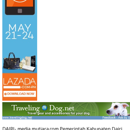
DAIRI- media mutiara.com Pemerintah Kabupaten Dairi