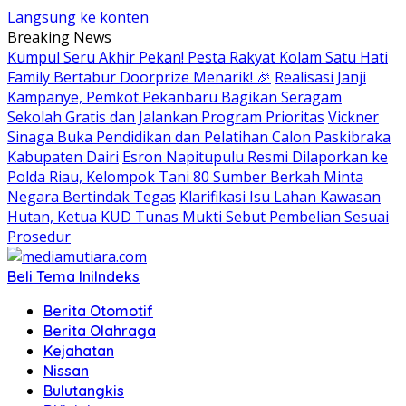
Langsung ke konten
Breaking News
Kumpul Seru Akhir Pekan! Pesta Rakyat Kolam Satu Hati
Family Bertabur Doorprize Menarik! 🎉
Realisasi Janji
Kampanye, Pemkot Pekanbaru Bagikan Seragam
Sekolah Gratis dan Jalankan Program Prioritas
Vickner
Sinaga Buka Pendidikan dan Pelatihan Calon Paskibraka
Kabupaten Dairi
Esron Napitupulu Resmi Dilaporkan ke
Polda Riau, Kelompok Tani 80 Sumber Berkah Minta
Negara Bertindak Tegas
Klarifikasi Isu Lahan Kawasan
Hutan, Ketua KUD Tunas Mukti Sebut Pembelian Sesuai
Prosedur
Beli Tema Ini
Indeks
Berita Otomotif
Berita Olahraga
Kejahatan
Nissan
Bulutangkis