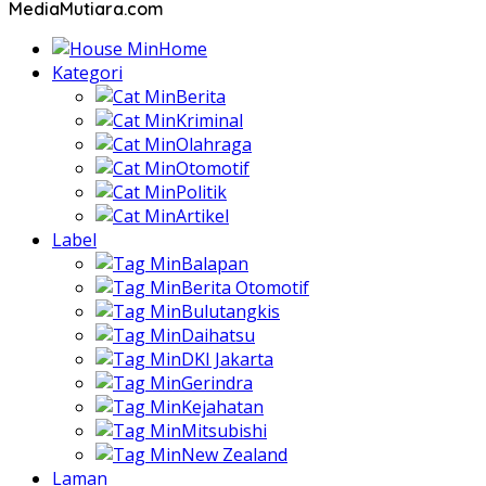
MediaMutiara.com
Home
Kategori
Berita
Kriminal
Olahraga
Otomotif
Politik
Artikel
Label
Balapan
Berita Otomotif
Bulutangkis
Daihatsu
DKI Jakarta
Gerindra
Kejahatan
Mitsubishi
New Zealand
Laman