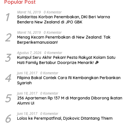
Popular Post
1
Maret 16, 2019
0 Komentar
Solidaritas Korban Penembakan, DKI Beri Warna
Bendera New Zealand di JPO GBK
2
Maret 16, 2019
0 Komentar
Menag Kecam Penembakan di New Zealand: Tak
Berperikemanusiaan!
3
Agustus 7, 2026
0 Komentar
Kumpul Seru Akhir Pekan! Pesta Rakyat Kolam Satu
Hati Family Bertabur Doorprize Menarik! 🎉
4
Juni 18, 2017
0 Komentar
Filipina Bakal Contek Cara RI Kembangkan Perbankan
Syariah
5
Juni 18, 2017
0 Komentar
256 Apartemen Rp 137 M di Margonda Diborong Ikatan
Alumni UI
6
Juni 18, 2017
0 Komentar
Lolos ke Perempatfinal, Djokovic Ditantang Thiem