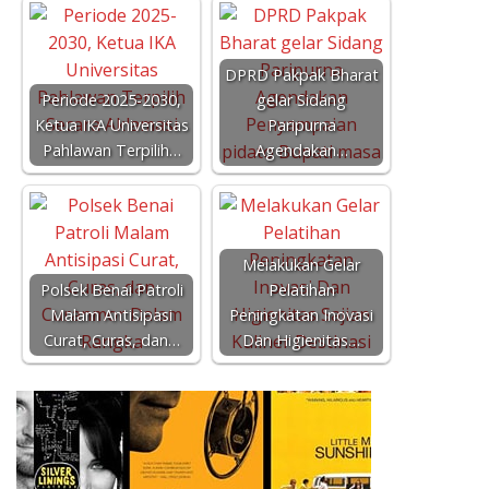
DPRD Pakpak Bharat
Periode 2025-2030,
gelar Sidang
Ketua IKA Universitas
Paripurna
Pahlawan Terpilih…
Agendakan…
Melakukan Gelar
Polsek Benai Patroli
Pelatihan
Malam Antisipasi
Peningkatan Inovasi
Curat, Curas, dan…
Dan Higienitas…