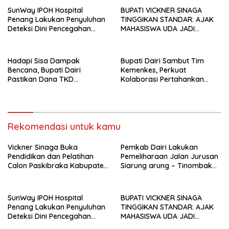
SunWay IPOH Hospital
BUPATI VICKNER SINAGA
Penang Lakukan Penyuluhan
TINGGIKAN STANDAR: AJAK
Deteksi Dini Pencegahan
MAHASISWA UDA JADI
Kanker di Dairi
PEMIMPIN MUDA
BERINTEGRITAS DAN TAK
LUNTUR ZAMAN
Hadapi Sisa Dampak
Bupati Dairi Sambut Tim
Bencana, Bupati Dairi
Kemenkes, Perkuat
Pastikan Dana TKD
Kolaborasi Pertahankan
Tambahan Dimanfaatkan
Status Eliminasi Malaria
Maksimal untuk Pemulihan
Rekomendasi untuk kamu
Vickner Sinaga Buka
Pemkab Dairi Lakukan
Pendidikan dan Pelatihan
Pemeliharaan Jalan Jurusan
Calon Paskibraka Kabupaten
Siarung arung – Tinombak
Dairi
Simbolon Kecamatan
Parbuluan
SunWay IPOH Hospital
BUPATI VICKNER SINAGA
Penang Lakukan Penyuluhan
TINGGIKAN STANDAR: AJAK
Deteksi Dini Pencegahan
MAHASISWA UDA JADI
Kanker di Dairi
PEMIMPIN MUDA