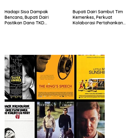
BERINTEGRITAS DAN TAK
LUNTUR ZAMAN
Hadapi Sisa Dampak
Bupati Dairi Sambut Tim
Bencana, Bupati Dairi
Kemenkes, Perkuat
Pastikan Dana TKD
Kolaborasi Pertahankan
Tambahan Dimanfaatkan
Status Eliminasi Malaria
Maksimal untuk Pemulihan