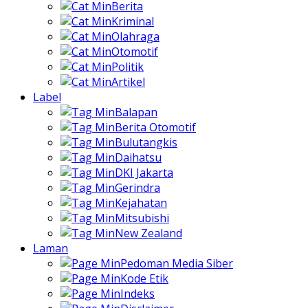
Berita
Kriminal
Olahraga
Otomotif
Politik
Artikel
Label
Balapan
Berita Otomotif
Bulutangkis
Daihatsu
DKI Jakarta
Gerindra
Kejahatan
Mitsubishi
New Zealand
Laman
Pedoman Media Siber
Kode Etik
Indeks