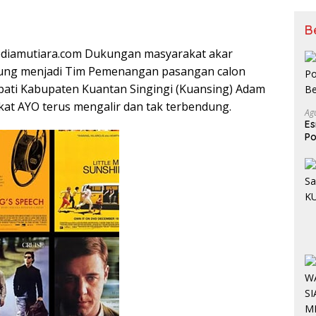
B
ediamutiara.com Dukungan masyarakat akar
ung menjadi Tim Pemenangan pasangan calon
pati Kabupaten Kuantan Singingi (Kuansing) Adam
gkat AYO terus mengalir dan tak terbendung.
Ag
Es
Po
Be