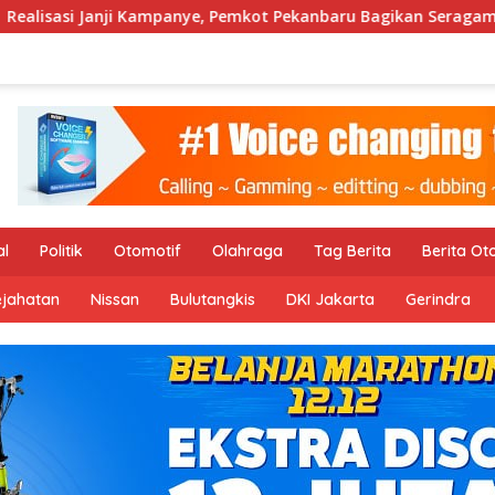
 Kampanye, Pemkot Pekanbaru Bagikan Seragam Sekolah Gratis d
al
Politik
Otomotif
Olahraga
Tag Berita
Berita Ot
ejahatan
Nissan
Bulutangkis
DKI Jakarta
Gerindra