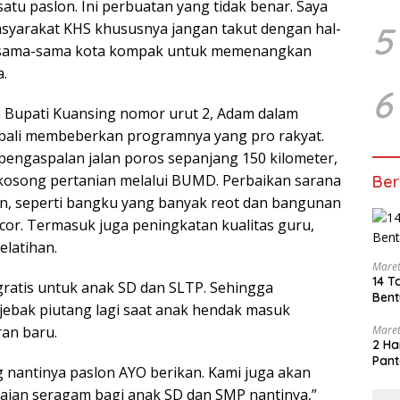
atu paslon. Ini perbuatan yang tidak benar. Saya
syarakat KHS khususnya jangan takut dengan hal-
5
ari sama-sama kota kompak untuk memenangkan
a.
6
n Bupati Kuansing nomor urut 2, Adam dalam
bali membeberkan programnya yang pro rakyat.
pengaspalan jalan poros sepanjang 150 kilometer,
kosong pertanian melalui BUMD. Perbaikan sarana
Ber
n, seperti bangku yang banyak reot dan bangunan
cor. Termasuk juga peningkatan kualitas guru,
latihan.
Maret
14 T
ratis untuk anak SD dan SLTP. Sehingga
Bent
rjebak piutang lagi saat anak hendak masuk
ran baru.
Maret
2 Ha
Pant
g nantinya paslon AYO berikan. Kami juga akan
aian seragam bagi anak SD dan SMP nantinya,”