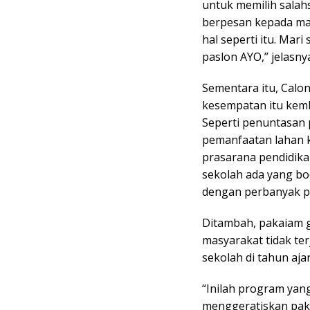
untuk memilih salahs
berpesan kepada ma
hal seperti itu. M
paslon AYO,” jelasny
Sementara itu, Calo
kesempatan itu kem
Seperti penuntasan 
pemanfaatan lahan 
prasarana pendidika
sekolah ada yang bo
dengan perbanyak pe
Ditambah, pakaiam g
masyarakat tidak te
sekolah di tahun aja
“Inilah program yan
menggeratiskan pak