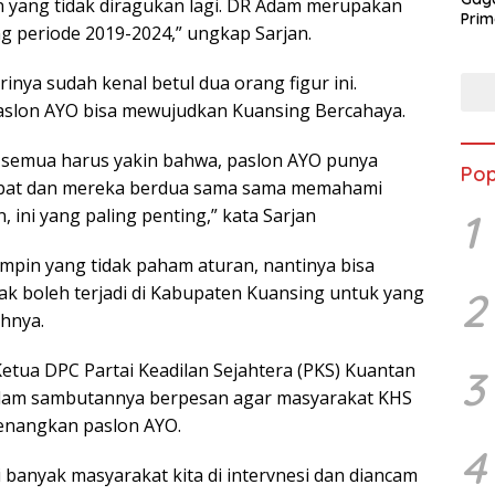
 yang tidak diragukan lagi. DR Adam merupakan
Prim
 periode 2019-2024,” ungkap Sarjan.
Angk
202
rinya sudah kenal betul dua orang figur ini.
paslon AYO bisa mewujudkan Kuansing Bercahaya.
ta semua harus yakin bahwa, paslon AYO punya
Pop
ebat dan mereka berdua sama sama memahami
 ini yang paling penting,” kata Sarjan
1
impin yang tidak paham aturan, nantinya bisa
idak boleh terjadi di Kabupaten Kuansing untuk yang
2
hnya.
Ketua DPC Partai Keadilan Sejahtera (PKS) Kuantan
3
l dalam sambutannya berpesan agar masyarakat KHS
nangkan paslon AYO.
4
i banyak masyarakat kita di intervnesi dan diancam