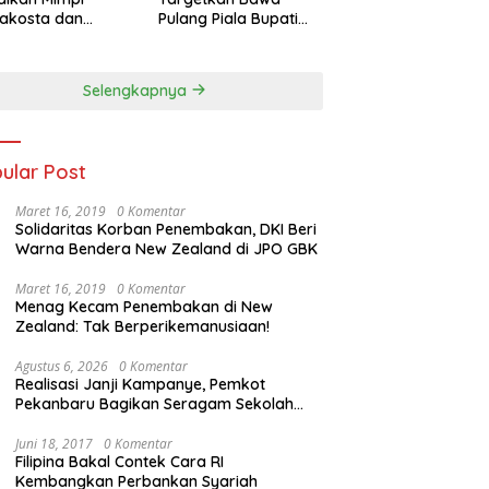
akosta dan
Pulang Piala Bupati
at Trofi PSKS CUP
Kuansing U-18 2025
5
Selengkapnya
ular Post
Maret 16, 2019
0 Komentar
Solidaritas Korban Penembakan, DKI Beri
Warna Bendera New Zealand di JPO GBK
Maret 16, 2019
0 Komentar
Menag Kecam Penembakan di New
Zealand: Tak Berperikemanusiaan!
Agustus 6, 2026
0 Komentar
Realisasi Janji Kampanye, Pemkot
Pekanbaru Bagikan Seragam Sekolah
Gratis dan Jalankan Program Prioritas
Juni 18, 2017
0 Komentar
Filipina Bakal Contek Cara RI
Kembangkan Perbankan Syariah