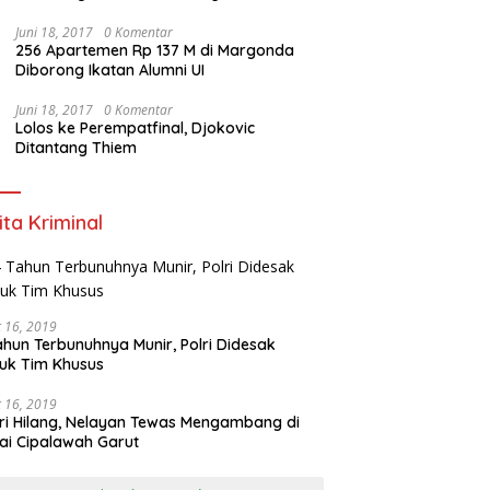
Juni 18, 2017
0 Komentar
256 Apartemen Rp 137 M di Margonda
Diborong Ikatan Alumni UI
Juni 18, 2017
0 Komentar
Lolos ke Perempatfinal, Djokovic
Ditantang Thiem
ita Kriminal
 16, 2019
ahun Terbunuhnya Munir, Polri Didesak
uk Tim Khusus
 16, 2019
ri Hilang, Nelayan Tewas Mengambang di
ai Cipalawah Garut