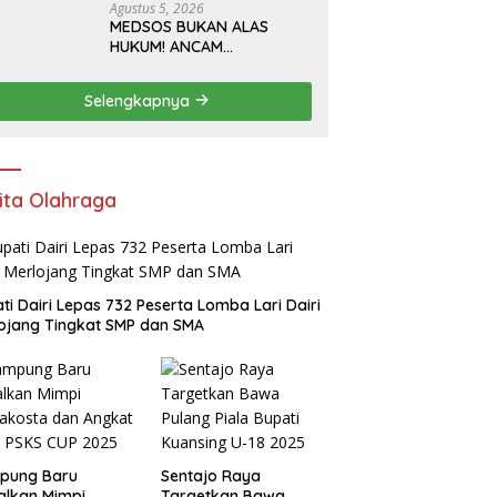
Agustus 5, 2026
MEDSOS BUKAN ALAS
HUKUM! ANCAM
WARTAWAN AGAR DIAM
SOAL PETI, TOBOK
Selengkapnya
SIANTURI DILAPORKAN INI
PASAL YANG MENJERAT
ita Olahraga
ti Dairi Lepas 732 Peserta Lomba Lari Dairi
ojang Tingkat SMP dan SMA
pung Baru
Sentajo Raya
alkan Mimpi
Targetkan Bawa