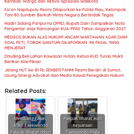
Kembali: Warga dan Aktivis Apresiasi Walikota
Esron Napitupulu Resmi Dilaporkan ke Polda Riau, Kelompok
Tani 80 Sumber Berkah Minta Negara Bertindak Tegas
Hadiri Sidang Paripurna DPRD, Bupati Dairi Sampaikan Nota
Pengantar Atas Rancangan KUA-PPAS Tahun Anggaran 2027
MEDSOS BUKAN ALAS HUKUM! ANCAM WARTAWAN AGAR DIAM
SOAL PETI, TOBOK SIANTURI DILAPORKAN INI PASAL YANG
MENJERAT
Dituding Beli Lahan Kawasan Hutan, Ketua KUD Tunas Mukti
Berikan Klarifikasi
Jelang HUT ke-81 RI, SEKBER FAHMI Resmi Berdiri di Sumut,
Usung Sinergi Advokat dan Media Kawal Penegakan Hukum
Related Posts:
Membanggakan,
Pakpak Bharat ikuti
Atlet Taekwondo
Kejuaraan
Pakpak Bharat rebut
Taekwondo Piala