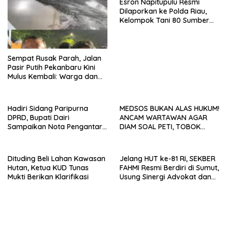
Esron Napitupulu Resmi
Dilaporkan ke Polda Riau,
Kelompok Tani 80 Sumber
Berkah Minta Negara
Bertindak Tegas
Sempat Rusak Parah, Jalan
Pasir Putih Pekanbaru Kini
Mulus Kembali: Warga dan
Aktivis Apresiasi Walikota
Hadiri Sidang Paripurna
MEDSOS BUKAN ALAS HUKUM!
DPRD, Bupati Dairi
ANCAM WARTAWAN AGAR
Sampaikan Nota Pengantar
DIAM SOAL PETI, TOBOK
Atas Rancangan KUA-PPAS
SIANTURI DILAPORKAN INI
Tahun Anggaran 2027
PASAL YANG MENJERAT
Dituding Beli Lahan Kawasan
Jelang HUT ke-81 RI, SEKBER
Hutan, Ketua KUD Tunas
FAHMI Resmi Berdiri di Sumut,
Mukti Berikan Klarifikasi
Usung Sinergi Advokat dan
Media Kawal Penegakan
Hukum