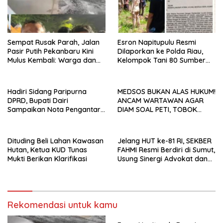
Esron Napitupulu Resmi
Sempat Rusak Parah, Jalan
Dilaporkan ke Polda Riau,
Pasir Putih Pekanbaru Kini
Kelompok Tani 80 Sumber
Mulus Kembali: Warga dan
Berkah Minta Negara
Aktivis Apresiasi Walikota
Bertindak Tegas
Hadiri Sidang Paripurna
MEDSOS BUKAN ALAS HUKUM!
DPRD, Bupati Dairi
ANCAM WARTAWAN AGAR
Sampaikan Nota Pengantar
DIAM SOAL PETI, TOBOK
Atas Rancangan KUA-PPAS
SIANTURI DILAPORKAN INI
Tahun Anggaran 2027
PASAL YANG MENJERAT
Dituding Beli Lahan Kawasan
Jelang HUT ke-81 RI, SEKBER
Hutan, Ketua KUD Tunas
FAHMI Resmi Berdiri di Sumut,
Mukti Berikan Klarifikasi
Usung Sinergi Advokat dan
Media Kawal Penegakan
Hukum
Rekomendasi untuk kamu