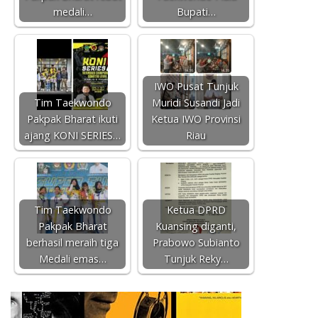
medali…
Bupati…
IWO Pusat Tunjuk
Tim Taekwondo
Muridi Susandi Jadi
Pakpak Bharat ikuti
Ketua IWO Provinsi
ajang KONI SERIES…
Riau
Tim Taekwondo
Ketua DPRD
Pakpak Bharat
Kuansing diganti,
berhasil meraih tiga
Prabowo Subianto
Medali emas…
Tunjuk Reky…