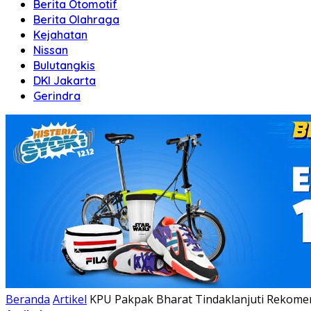
Berita Otomotif
Berita Olahraga
Kejahatan
Nissan
Bulutangkis
DKI Jakarta
Gerindra
Beranda
Artikel
KPU Pakpak Bharat Tindaklanjuti Rekome