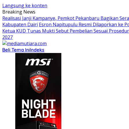
Langsung ke konten
Breaking News
Realisasi Janji Kampanye, Pemkot Pekanbaru Bagikan Sera
Kabupaten Dairi
Esron Napitupulu Resmi Dilaporkan ke P
Ketua KUD Tunas Mukti Sebut Pembelian Sesuai Prosedur
2027
Beli Tema Ini
Indeks