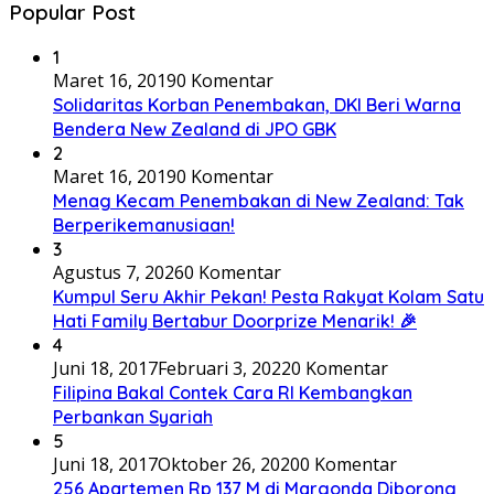
Popular Post
1
Maret 16, 2019
0 Komentar
Solidaritas Korban Penembakan, DKI Beri Warna
Bendera New Zealand di JPO GBK
2
Maret 16, 2019
0 Komentar
Menag Kecam Penembakan di New Zealand: Tak
Berperikemanusiaan!
3
Agustus 7, 2026
0 Komentar
Kumpul Seru Akhir Pekan! Pesta Rakyat Kolam Satu
Hati Family Bertabur Doorprize Menarik! 🎉
4
Juni 18, 2017
Februari 3, 2022
0 Komentar
Filipina Bakal Contek Cara RI Kembangkan
Perbankan Syariah
5
Juni 18, 2017
Oktober 26, 2020
0 Komentar
256 Apartemen Rp 137 M di Margonda Diborong