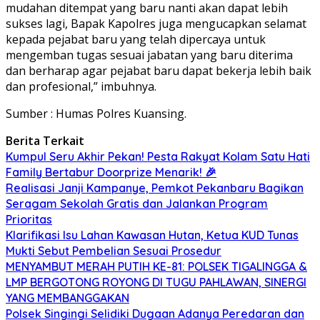
mudahan ditempat yang baru nanti akan dapat lebih
sukses lagi, Bapak Kapolres juga mengucapkan selamat
kepada pejabat baru yang telah dipercaya untuk
mengemban tugas sesuai jabatan yang baru diterima
dan berharap agar pejabat baru dapat bekerja lebih baik
dan profesional,” imbuhnya.
Sumber : Humas Polres Kuansing.
Berita Terkait
Kumpul Seru Akhir Pekan! Pesta Rakyat Kolam Satu Hati
Family Bertabur Doorprize Menarik! 🎉
Realisasi Janji Kampanye, Pemkot Pekanbaru Bagikan
Seragam Sekolah Gratis dan Jalankan Program
Prioritas
Klarifikasi Isu Lahan Kawasan Hutan, Ketua KUD Tunas
Mukti Sebut Pembelian Sesuai Prosedur
MENYAMBUT MERAH PUTIH KE-81: POLSEK TIGALINGGA &
LMP BERGOTONG ROYONG DI TUGU PAHLAWAN, SINERGI
YANG MEMBANGGAKAN
Polsek Singingi Selidiki Dugaan Adanya Peredaran dan