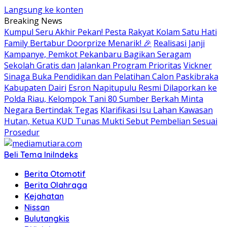
Langsung ke konten
Breaking News
Kumpul Seru Akhir Pekan! Pesta Rakyat Kolam Satu Hati
Family Bertabur Doorprize Menarik! 🎉
Realisasi Janji
Kampanye, Pemkot Pekanbaru Bagikan Seragam
Sekolah Gratis dan Jalankan Program Prioritas
Vickner
Sinaga Buka Pendidikan dan Pelatihan Calon Paskibraka
Kabupaten Dairi
Esron Napitupulu Resmi Dilaporkan ke
Polda Riau, Kelompok Tani 80 Sumber Berkah Minta
Negara Bertindak Tegas
Klarifikasi Isu Lahan Kawasan
Hutan, Ketua KUD Tunas Mukti Sebut Pembelian Sesuai
Prosedur
Beli Tema Ini
Indeks
Berita Otomotif
Berita Olahraga
Kejahatan
Nissan
Bulutangkis