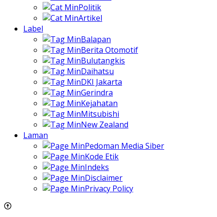
Politik
Artikel
Label
Balapan
Berita Otomotif
Bulutangkis
Daihatsu
DKI Jakarta
Gerindra
Kejahatan
Mitsubishi
New Zealand
Laman
Pedoman Media Siber
Kode Etik
Indeks
Disclaimer
Privacy Policy