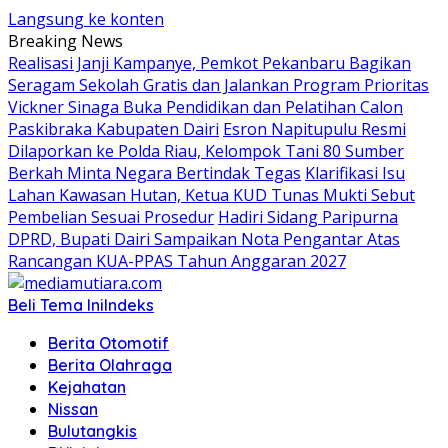
Langsung ke konten
Breaking News
Realisasi Janji Kampanye, Pemkot Pekanbaru Bagikan
Seragam Sekolah Gratis dan Jalankan Program Prioritas
Vickner Sinaga Buka Pendidikan dan Pelatihan Calon
Paskibraka Kabupaten Dairi
Esron Napitupulu Resmi
Dilaporkan ke Polda Riau, Kelompok Tani 80 Sumber
Berkah Minta Negara Bertindak Tegas
Klarifikasi Isu
Lahan Kawasan Hutan, Ketua KUD Tunas Mukti Sebut
Pembelian Sesuai Prosedur
Hadiri Sidang Paripurna
DPRD, Bupati Dairi Sampaikan Nota Pengantar Atas
Rancangan KUA-PPAS Tahun Anggaran 2027
Beli Tema Ini
Indeks
Berita Otomotif
Berita Olahraga
Kejahatan
Nissan
Bulutangkis