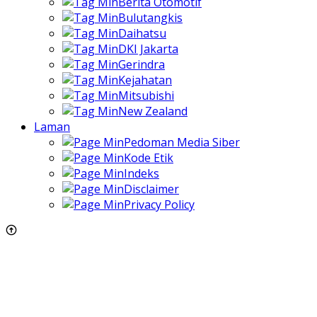
Berita Otomotif
Bulutangkis
Daihatsu
DKI Jakarta
Gerindra
Kejahatan
Mitsubishi
New Zealand
Laman
Pedoman Media Siber
Kode Etik
Indeks
Disclaimer
Privacy Policy