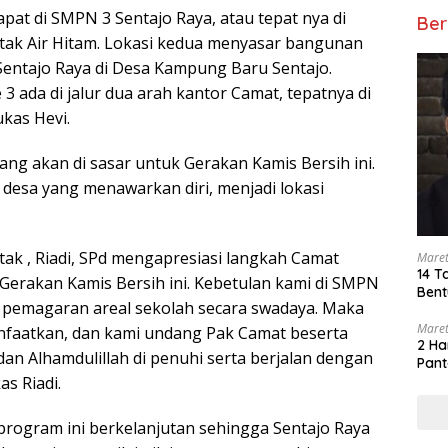
pat di SMPN 3 Sentajo Raya, atau tepat nya di
Ber
tak Air Hitam. Lokasi kedua menyasar bangunan
entajo Raya di Desa Kampung Baru Sentajo.
 3 ada di jalur dua arah kantor Camat, tepatnya di
ukas Hevi.
yang akan di sasar untuk Gerakan Kamis Bersih ini.
desa yang menawarkan diri, menjadi lokasi
ak , Riadi, SPd mengapresiasi langkah Camat
Maret
14 T
 Gerakan Kamis Bersih ini. Kebetulan kami di SMPN
Bent
 pemagaran areal sekolah secara swadaya. Maka
Maret
nfaatkan, dan kami undang Pak Camat beserta
2 Ha
 dan Alhamdulillah di penuhi serta berjalan dengan
Pant
as Riadi.
program ini berkelanjutan sehingga Sentajo Raya