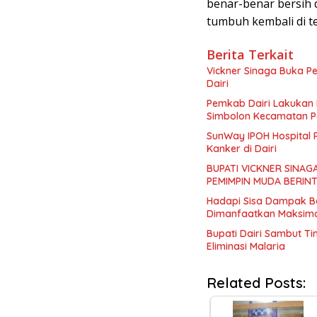
benar-benar bersih d
tumbuh kembali di t
Berita Terkait
Vickner Sinaga Buka P
Dairi
Pemkab Dairi Lakukan 
Simbolon Kecamatan P
SunWay IPOH Hospital 
Kanker di Dairi
BUPATI VICKNER SINAG
PEMIMPIN MUDA BERIN
Hadapi Sisa Dampak B
Dimanfaatkan Maksima
Bupati Dairi Sambut T
Eliminasi Malaria
Related Posts: