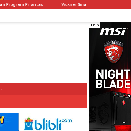
Vickner Sinaga Buka Pendidikan dan Pelatihan Calon Paskibr
tutup