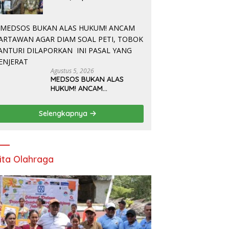
Sampaikan Nota
Pengantar Atas
Rancangan KUA-PPAS
Tahun Anggaran 2027
Agustus 5, 2026
MEDSOS BUKAN ALAS
HUKUM! ANCAM
WARTAWAN AGAR DIAM
SOAL PETI, TOBOK
Selengkapnya
SIANTURI DILAPORKAN INI
PASAL YANG MENJERAT
ita Olahraga