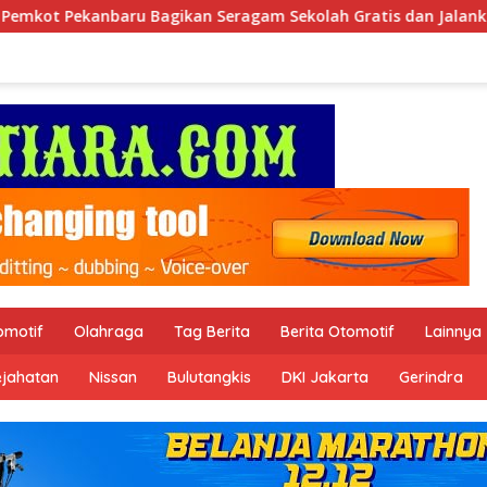
 Seragam Sekolah Gratis dan Jalankan Program Prioritas
omotif
Olahraga
Tag Berita
Berita Otomotif
Lainnya
ejahatan
Nissan
Bulutangkis
DKI Jakarta
Gerindra