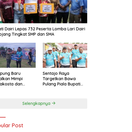
ti Dairi Lepas 732 Peserta Lomba Lari Dairi
ojang Tingkat SMP dan SMA
pung Baru
Sentajo Raya
alkan Mimpi
Targetkan Bawa
akosta dan
Pulang Piala Bupati
at Trofi PSKS CUP
Kuansing U-18 2025
5
Selengkapnya
ular Post