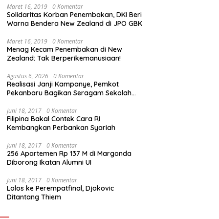
Maret 16, 2019
0 Komentar
Solidaritas Korban Penembakan, DKI Beri
Warna Bendera New Zealand di JPO GBK
Maret 16, 2019
0 Komentar
Menag Kecam Penembakan di New
Zealand: Tak Berperikemanusiaan!
Agustus 6, 2026
0 Komentar
Realisasi Janji Kampanye, Pemkot
Pekanbaru Bagikan Seragam Sekolah
Gratis dan Jalankan Program Prioritas
Juni 18, 2017
0 Komentar
Filipina Bakal Contek Cara RI
Kembangkan Perbankan Syariah
Juni 18, 2017
0 Komentar
256 Apartemen Rp 137 M di Margonda
Diborong Ikatan Alumni UI
Juni 18, 2017
0 Komentar
Lolos ke Perempatfinal, Djokovic
Ditantang Thiem