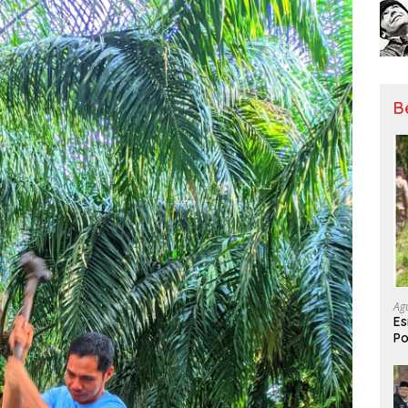
B
Ag
Es
Po
Be