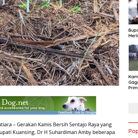
Bupa
Merl
Kam
Gag
Prim
Angk
202
iara – Gerakan Kamis Bersih Sentajo Raya yang
Pop
Bupati Kuansing, Dr H Suhardiman Amby beberapa