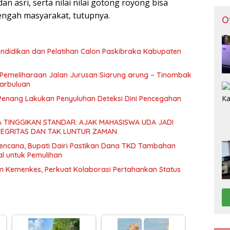
an asri, serta nilai nilai gotong royong bisa
engah masyarakat, tutupnya.
O
endidikan dan Pelatihan Calon Paskibraka Kabupaten
Pemeliharaan Jalan Jurusan Siarung arung – Tinombak
arbuluan
Penang Lakukan Penyuluhan Deteksi Dini Pencegahan
A TINGGIKAN STANDAR: AJAK MAHASISWA UDA JADI
TEGRITAS DAN TAK LUNTUR ZAMAN
encana, Bupati Dairi Pastikan Dana TKD Tambahan
l untuk Pemulihan
im Kemenkes, Perkuat Kolaborasi Pertahankan Status