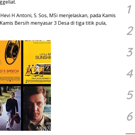
ggeliat.
1
Hevi H Antoni, S. Sos, MSi menjelaskan, pada Kamis
Kamis Bersih menyasar 3 Desa di tiga titik pula,
2
3
4
5
6