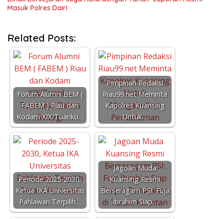
Masuk Polres Dairi
Related Posts:
Pimpinan Redaksi
Forum Alumni BEM (
Riau99.net Meminta
FABEM ) Riau dan
Kapolres Kuansing
Kodam XIX/Tuanku…
Untuk…
Jagoan Muda
Periode 2025-2030,
Kuansing Resmi
Ketua IKA Universitas
Berseragam PSI: Fuja
Pahlawan Terpilih…
Ibrahim Siap…