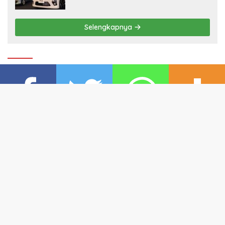
Selengkapnya
Pemerintah Daerah Kabupaten Kuantan Singingi
Indeks
Kode Etik
Privacy Policy
Redaksi
Disclaimer
Pedoman Media Siber
© Copyright 2025, All Rights Reserved | MediaMutiara.com