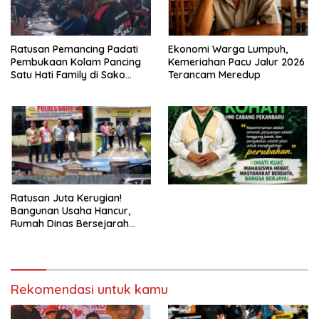
Ratusan Pemancing Padati
Ekonomi Warga Lumpuh,
Pembukaan Kolam Pancing
Kemeriahan Pacu Jalur 2026
Satu Hati Family di Sako
Terancam Meredup
Margasari
Ratusan Juta Kerugian!
Bangunan Usaha Hancur,
Rumah Dinas Bersejarah
Juga Rata dengan Tanah
Laporan Resmi Masuk Polres
Dairi
Rekomendasi untuk kamu