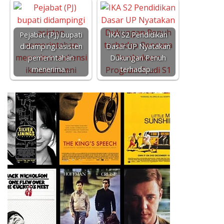
Pejabat (PJ) bupati
IKA S2 Pendidikan
didampingi asisten
Dasar UP Nyatakan
pemerintahan
Dukungan Penuh
menerima…
terhadap…