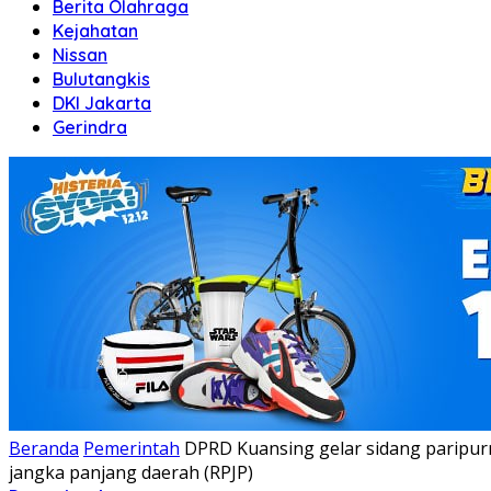
Berita Olahraga
Kejahatan
Nissan
Bulutangkis
DKI Jakarta
Gerindra
Beranda
Pemerintah
DPRD Kuansing gelar sidang paripu
jangka panjang daerah (RPJP)