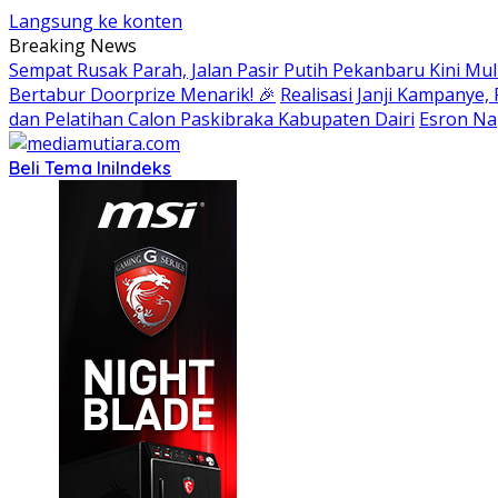
Langsung ke konten
Breaking News
Sempat Rusak Parah, Jalan Pasir Putih Pekanbaru Kini Mul
Bertabur Doorprize Menarik! 🎉
Realisasi Janji Kampanye
dan Pelatihan Calon Paskibraka Kabupaten Dairi
Esron Na
Beli Tema Ini
Indeks