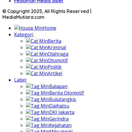
Pedoman Media Siber
© Copyright 2025, All Rights Reserved |
MediaMutiara.com
Home
Kategori
Berita
Kriminal
Olahraga
Otomotif
Politik
Artikel
Label
Balapan
Berita Otomotif
Bulutangkis
Daihatsu
DKI Jakarta
Gerindra
Kejahatan
Mitsubishi