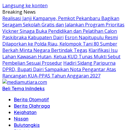
Langsung ke konten
Breaking News
Realisasi Janji Kampanye, Pemkot Pekanbaru Bagikan
Seragam Sekolah Gratis dan Jalankan Program Prioritas
Vickner Sinaga Buka Pendidikan dan Pelatihan Calon
Paskibraka Kabupaten Dairi
Esron Napitupulu Resmi
Dilaporkan ke Polda Riau, Kelompok Tani 80 Sumber
Berkah Minta Negara Bertindak Tegas
Klarifikasi Isu
Lahan Kawasan Hutan, Ketua KUD Tunas Mukti Sebut
Pembelian Sesuai Prosedur
Hadiri Sidang Paripurna
DPRD, Bupati Dairi Sampaikan Nota Pengantar Atas
Rancangan KUA-PPAS Tahun Anggaran 2027
Beli Tema Ini
Indeks
Berita Otomotif
Berita Olahraga
Kejahatan
Nissan
Bulutangkis