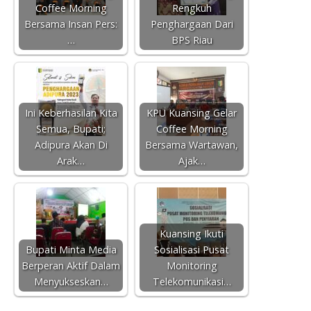
Coffee Morning
Rengkuh
Bersama Insan Pers:
Penghargaan Dari
…
BPS Riau
Ini Keberhasilan Kita
KPU Kuansing Gelar
Semua, Bupati;
Coffee Morning
Adipura Akan Di
Bersama Wartawan,
Arak…
Ajak…
Kuansing Ikuti
Bupati Minta Media
Sosialisasi Pusat
Berperan Aktif Dalam
Monitoring
Menyukseskan…
Telekomunikasi…