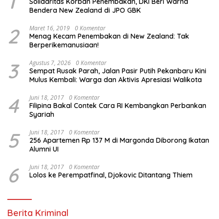
1
Solidaritas Korban Penembakan, DKI Beri Warna
Bendera New Zealand di JPO GBK
2
Maret 16, 2019
0 Komentar
Menag Kecam Penembakan di New Zealand: Tak
Berperikemanusiaan!
3
Agustus 7, 2026
0 Komentar
Sempat Rusak Parah, Jalan Pasir Putih Pekanbaru Kini
Mulus Kembali: Warga dan Aktivis Apresiasi Walikota
4
Juni 18, 2017
0 Komentar
Filipina Bakal Contek Cara RI Kembangkan Perbankan
Syariah
5
Juni 18, 2017
0 Komentar
256 Apartemen Rp 137 M di Margonda Diborong Ikatan
Alumni UI
6
Juni 18, 2017
0 Komentar
Lolos ke Perempatfinal, Djokovic Ditantang Thiem
Berita Kriminal