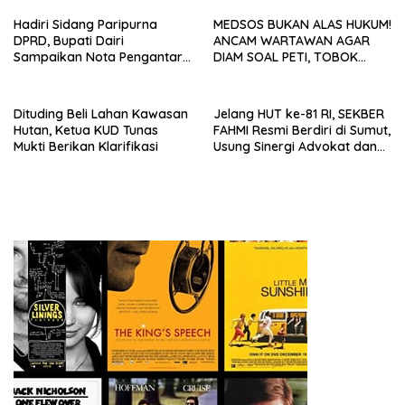
Hadiri Sidang Paripurna
MEDSOS BUKAN ALAS HUKUM!
DPRD, Bupati Dairi
ANCAM WARTAWAN AGAR
Sampaikan Nota Pengantar
DIAM SOAL PETI, TOBOK
Atas Rancangan KUA-PPAS
SIANTURI DILAPORKAN INI
Tahun Anggaran 2027
PASAL YANG MENJERAT
Dituding Beli Lahan Kawasan
Jelang HUT ke-81 RI, SEKBER
Hutan, Ketua KUD Tunas
FAHMI Resmi Berdiri di Sumut,
Mukti Berikan Klarifikasi
Usung Sinergi Advokat dan
Media Kawal Penegakan
Hukum