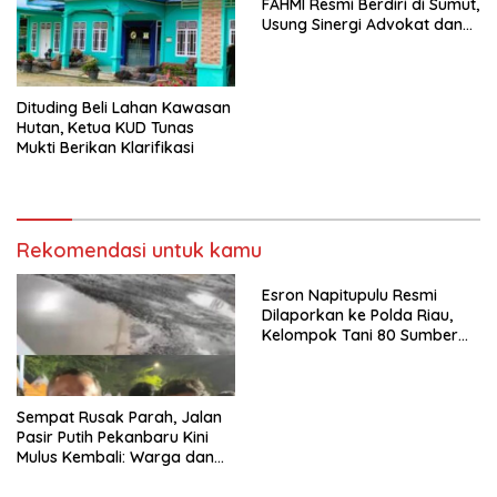
FAHMI Resmi Berdiri di Sumut,
Usung Sinergi Advokat dan
Media Kawal Penegakan
Hukum
Dituding Beli Lahan Kawasan
Hutan, Ketua KUD Tunas
Mukti Berikan Klarifikasi
Rekomendasi untuk kamu
Esron Napitupulu Resmi
Dilaporkan ke Polda Riau,
Kelompok Tani 80 Sumber
Berkah Minta Negara
Bertindak Tegas
Sempat Rusak Parah, Jalan
Pasir Putih Pekanbaru Kini
Mulus Kembali: Warga dan
Aktivis Apresiasi Walikota