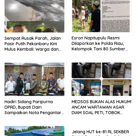
Esron Napitupulu Resmi
Sempat Rusak Parah, Jalan
Dilaporkan ke Polda Riau,
Pasir Putih Pekanbaru Kini
Kelompok Tani 80 Sumber
Mulus Kembali: Warga dan
Berkah Minta Negara
Aktivis Apresiasi Walikota
Bertindak Tegas
Hadiri Sidang Paripurna
MEDSOS BUKAN ALAS HUKUM!
DPRD, Bupati Dairi
ANCAM WARTAWAN AGAR
Sampaikan Nota Pengantar
DIAM SOAL PETI, TOBOK
Atas Rancangan KUA-PPAS
SIANTURI DILAPORKAN INI
Tahun Anggaran 2027
PASAL YANG MENJERAT
Jelang HUT ke-81 RI, SEKBER