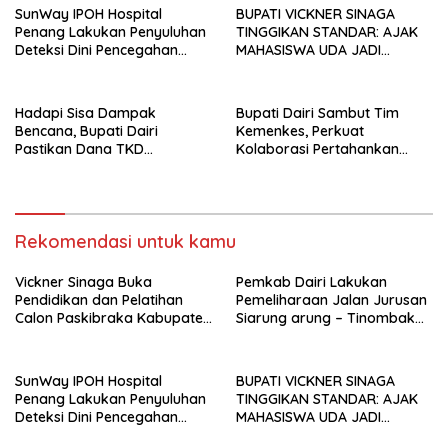
SunWay IPOH Hospital
BUPATI VICKNER SINAGA
Penang Lakukan Penyuluhan
TINGGIKAN STANDAR: AJAK
Deteksi Dini Pencegahan
MAHASISWA UDA JADI
Kanker di Dairi
PEMIMPIN MUDA
BERINTEGRITAS DAN TAK
LUNTUR ZAMAN
Hadapi Sisa Dampak
Bupati Dairi Sambut Tim
Bencana, Bupati Dairi
Kemenkes, Perkuat
Pastikan Dana TKD
Kolaborasi Pertahankan
Tambahan Dimanfaatkan
Status Eliminasi Malaria
Maksimal untuk Pemulihan
Rekomendasi untuk kamu
Vickner Sinaga Buka
Pemkab Dairi Lakukan
Pendidikan dan Pelatihan
Pemeliharaan Jalan Jurusan
Calon Paskibraka Kabupaten
Siarung arung – Tinombak
Dairi
Simbolon Kecamatan
Parbuluan
SunWay IPOH Hospital
BUPATI VICKNER SINAGA
Penang Lakukan Penyuluhan
TINGGIKAN STANDAR: AJAK
Deteksi Dini Pencegahan
MAHASISWA UDA JADI
Kanker di Dairi
PEMIMPIN MUDA