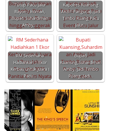
Tutup Pacu Jalur
Kapolres Kuansing
Rayon I Inuman,
AKBP Pangucap,jadi
Bupati Suhardiman
Timbo Ruang Pacu
Amby,…
Jalur…
RM Sederhana
Bupati
Hadiahkan 1 Ekor
Kuansing,Suhardiman
Kerbau untuk Juara I
Amby, Jadi Timbo
Pacu…
Ruang ,Jadi…