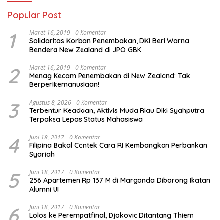
Popular Post
1
Maret 16, 2019
0 Komentar
Solidaritas Korban Penembakan, DKI Beri Warna
Bendera New Zealand di JPO GBK
2
Maret 16, 2019
0 Komentar
Menag Kecam Penembakan di New Zealand: Tak
Berperikemanusiaan!
3
Agustus 8, 2026
0 Komentar
Terbentur Keadaan, Aktivis Muda Riau Diki Syahputra
Terpaksa Lepas Status Mahasiswa
4
Juni 18, 2017
0 Komentar
Filipina Bakal Contek Cara RI Kembangkan Perbankan
Syariah
5
Juni 18, 2017
0 Komentar
256 Apartemen Rp 137 M di Margonda Diborong Ikatan
Alumni UI
6
Juni 18, 2017
0 Komentar
Lolos ke Perempatfinal, Djokovic Ditantang Thiem