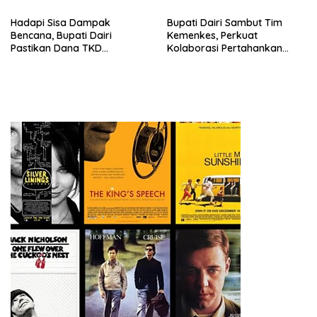
BERINTEGRITAS DAN TAK
LUNTUR ZAMAN
Hadapi Sisa Dampak
Bupati Dairi Sambut Tim
Bencana, Bupati Dairi
Kemenkes, Perkuat
Pastikan Dana TKD
Kolaborasi Pertahankan
Tambahan Dimanfaatkan
Status Eliminasi Malaria
Maksimal untuk Pemulihan