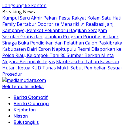
Langsung ke konten
Breaking News
Kumpul Seru Akhir Pekan! Pesta Rakyat Kolam Satu Hati
Family Bertabur Doorprize Menarik! 🎉
Realisasi Janji
Kampanye, Pemkot Pekanbaru Bagikan Seragam
Sekolah Gratis dan Jalankan Program Prioritas
Vickner
Sinaga Buka Pendidikan dan Pelatihan Calon Paskibraka
Kabupaten Dairi
Esron Napitupulu Resmi Dilaporkan ke
Polda Riau, Kelompok Tani 80 Sumber Berkah Minta
Negara Bertindak Tegas
Klarifikasi Isu Lahan Kawasan
Hutan, Ketua KUD Tunas Mukti Sebut Pembelian Sesuai
Prosedur
Beli Tema Ini
Indeks
Berita Otomotif
Berita Olahraga
Kejahatan
Nissan
Bulutangkis