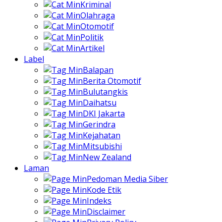
Kriminal
Olahraga
Otomotif
Politik
Artikel
Label
Balapan
Berita Otomotif
Bulutangkis
Daihatsu
DKI Jakarta
Gerindra
Kejahatan
Mitsubishi
New Zealand
Laman
Pedoman Media Siber
Kode Etik
Indeks
Disclaimer