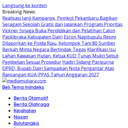
Langsung ke konten
Breaking News
Realisasi Janji Kampanye, Pemkot Pekanbaru Bagikan
Seragam Sekolah Gratis dan Jalankan Program Prioritas
Vickner Sinaga Buka Pendidikan dan Pelatihan Calon
Paskibraka Kabupaten Dairi
Esron Napitupulu Resmi
Dilaporkan ke Polda Riau, Kelompok Tani 80 Sumber
Berkah Minta Negara Bertindak Tegas
Klarifikasi Isu
Lahan Kawasan Hutan, Ketua KUD Tunas Mukti Sebut
Pembelian Sesuai Prosedur
Hadiri Sidang Paripurna
DPRD, Bupati Dairi Sampaikan Nota Pengantar Atas
Rancangan KUA-PPAS Tahun Anggaran 2027
Beli Tema Ini
Indeks
Berita Otomotif
Berita Olahraga
Kejahatan
Nissan
Bulutangkis