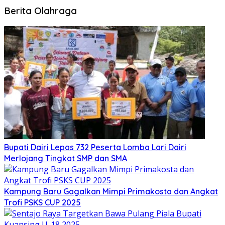
Berita Olahraga
Bupati Dairi Lepas 732 Peserta Lomba Lari Dairi
Merlojang Tingkat SMP dan SMA
Kampung Baru Gagalkan Mimpi Primakosta dan Angkat
Trofi PSKS CUP 2025