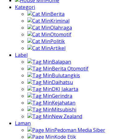
Home
Kategori
Berita
Kriminal
Olahraga
Otomotif
Politik
Artikel
Label
Balapan
Berita Otomotif
Bulutangkis
Daihatsu
DKI Jakarta
Gerindra
Kejahatan
Mitsubishi
New Zealand
Laman
Pedoman Media Siber
Kode Etik