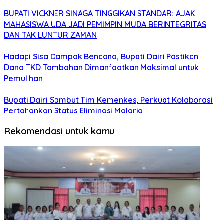
BUPATI VICKNER SINAGA TINGGIKAN STANDAR: AJAK
MAHASISWA UDA JADI PEMIMPIN MUDA BERINTEGRITAS
DAN TAK LUNTUR ZAMAN
Hadapi Sisa Dampak Bencana, Bupati Dairi Pastikan
Dana TKD Tambahan Dimanfaatkan Maksimal untuk
Pemulihan
Bupati Dairi Sambut Tim Kemenkes, Perkuat Kolaborasi
Pertahankan Status Eliminasi Malaria
Rekomendasi untuk kamu