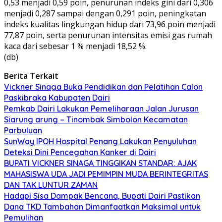
0,53 menjadi 0,59 poin, penurunan indeks gini dari 0,306
menjadi 0,287 sampai dengan 0,291 poin, peningkatan
indeks kualitas lingkungan hidup dari 73,96 poin menjadi
77,87 poin, serta penurunan intensitas emisi gas rumah
kaca dari sebesar 1 % menjadi 18,52 %.
(db)
Berita Terkait
Vickner Sinaga Buka Pendidikan dan Pelatihan Calon
Paskibraka Kabupaten Dairi
Pemkab Dairi Lakukan Pemeliharaan Jalan Jurusan
Siarung arung – Tinombak Simbolon Kecamatan
Parbuluan
SunWay IPOH Hospital Penang Lakukan Penyuluhan
Deteksi Dini Pencegahan Kanker di Dairi
BUPATI VICKNER SINAGA TINGGIKAN STANDAR: AJAK
MAHASISWA UDA JADI PEMIMPIN MUDA BERINTEGRITAS
DAN TAK LUNTUR ZAMAN
Hadapi Sisa Dampak Bencana, Bupati Dairi Pastikan
Dana TKD Tambahan Dimanfaatkan Maksimal untuk
Pemulihan