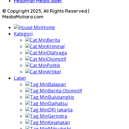
Pedoman Media Siber
© Copyright 2025, All Rights Reserved |
MediaMutiara.com
Home
Kategori
Berita
Kriminal
Olahraga
Otomotif
Politik
Artikel
Label
Balapan
Berita Otomotif
Bulutangkis
Daihatsu
DKI Jakarta
Gerindra
Kejahatan
Mitsubishi