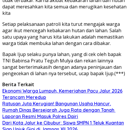
tidak terbakar. Karna akibat kebakaran lahan dan hutan
dapat meresahkan kita semua dan merugikan kesehatan
kita
Setiap pelaksanaan patroli kita turut mengajak warga
agar ikut mencegah kebakaran hutan dan lahan. Salah
satu upaya yang harus kita lakukan adalah memastikan
warga tidak membuka lahan dengan cara dibakar.
Bapak Ijup selaku punya lahan, yang di cek oleh bapak
TNI Babinsa Pratu Teguh Mulya dan rekan lainnya
sangat berterimakasih dengan adanya peninjauan dan
pengecekan di lahan nya tersebut, ucap bapak Ijup.(***)
Berita Terkait
Ekonomi Warga Lumpuh, Kemeriahan Pacu Jalur 2026
Terancam Meredup
Ratusan Juta Kerugian! Bangunan Usaha Hancur,
Rumah Dinas Bersejarah Juga Rata dengan Tanah
Laporan Resmi Masuk Polres Dairi
Dari Kota Jalur ke Cibubur: Siswa SMPN 1 Teluk Kuantan
Siap Unjuk Gigi di Jamnas XII 2026