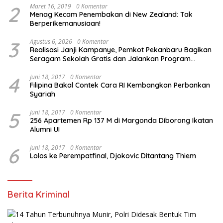
2
Maret 16, 2019
0 Komentar
Menag Kecam Penembakan di New Zealand: Tak
Berperikemanusiaan!
3
Agustus 6, 2026
0 Komentar
Realisasi Janji Kampanye, Pemkot Pekanbaru Bagikan
Seragam Sekolah Gratis dan Jalankan Program
Prioritas
4
Juni 18, 2017
0 Komentar
Filipina Bakal Contek Cara RI Kembangkan Perbankan
Syariah
5
Juni 18, 2017
0 Komentar
256 Apartemen Rp 137 M di Margonda Diborong Ikatan
Alumni UI
6
Juni 18, 2017
0 Komentar
Lolos ke Perempatfinal, Djokovic Ditantang Thiem
Berita Kriminal