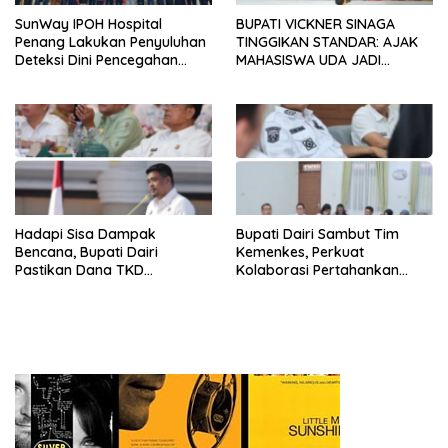
SunWay IPOH Hospital
BUPATI VICKNER SINAGA
Penang Lakukan Penyuluhan
TINGGIKAN STANDAR: AJAK
Deteksi Dini Pencegahan
MAHASISWA UDA JADI
Kanker di Dairi
PEMIMPIN MUDA
BERINTEGRITAS DAN TAK
LUNTUR ZAMAN
Hadapi Sisa Dampak
Bupati Dairi Sambut Tim
Bencana, Bupati Dairi
Kemenkes, Perkuat
Pastikan Dana TKD
Kolaborasi Pertahankan
Tambahan Dimanfaatkan
Status Eliminasi Malaria
Maksimal untuk Pemulihan