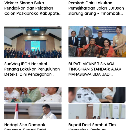
Vickner Sinaga Buka
Pemkab Dairi Lakukan
Pendidikan dan Pelatihan
Pemeliharaan Jalan Jurusan
Calon Paskibraka Kabupaten
Siarung arung – Tinombak
Dairi
Simbolon Kecamatan
Parbuluan
SunWay IPOH Hospital
BUPATI VICKNER SINAGA
Penang Lakukan Penyuluhan
TINGGIKAN STANDAR: AJAK
Deteksi Dini Pencegahan
MAHASISWA UDA JADI
Kanker di Dairi
PEMIMPIN MUDA
BERINTEGRITAS DAN TAK
LUNTUR ZAMAN
Hadapi Sisa Dampak
Bupati Dairi Sambut Tim