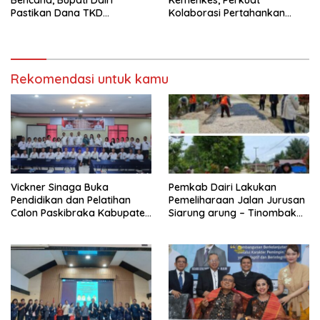
Bencana, Bupati Dairi
Kemenkes, Perkuat
Pastikan Dana TKD
Kolaborasi Pertahankan
Tambahan Dimanfaatkan
Status Eliminasi Malaria
Maksimal untuk Pemulihan
Rekomendasi untuk kamu
Vickner Sinaga Buka
Pemkab Dairi Lakukan
Pendidikan dan Pelatihan
Pemeliharaan Jalan Jurusan
Calon Paskibraka Kabupaten
Siarung arung – Tinombak
Dairi
Simbolon Kecamatan
Parbuluan