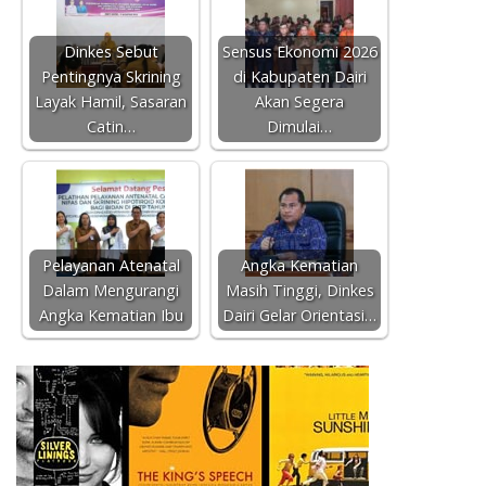
Dinkes Sebut
Sensus Ekonomi 2026
Pentingnya Skrining
di Kabupaten Dairi
Layak Hamil, Sasaran
Akan Segera
Catin…
Dimulai…
Pelayanan Atenatal
Angka Kematian
Dalam Mengurangi
Masih Tinggi, Dinkes
Angka Kematian Ibu
Dairi Gelar Orientasi…