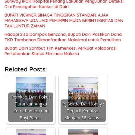
SunWay IPOH Hospital Penang Lakukan Penyuluhan Deteksi
Dini Pencegahan Kanker di Dairi
BUPATI VICKNER SINAGA TINGGIKAN STANDAR: AJAK
MAHASISWA UDA JADI PEMIMPIN MUDA BERINTEGRITAS DAN
TAK LUNTUR ZAMAN
Hadapi Sisa Dampak Bencana, Bupati Dairi Pastikan Dana
TKD Tambahan Dimanfaatkan Maksimal untuk Pemulihan
Bupati Dairi Sambut Tim Kemenkes, Perkuat Kolaborasi
Pertahankan Status Eliminasi Malaria
Related Posts:
Pemkab Dairi Fokus
Turunkan Angka
Pj Sekda Dairi Jonny :
Kematian Ibu dan
Terjadi Kenaikan
Bayi Baru…
Menjadi 36 Kasus…