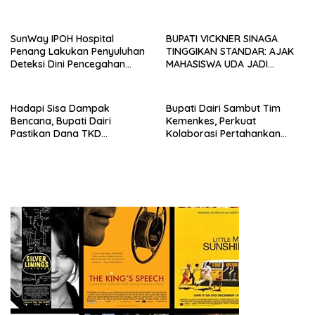
Dairi
Simbolon Kecamatan
Parbuluan
SunWay IPOH Hospital
BUPATI VICKNER SINAGA
Penang Lakukan Penyuluhan
TINGGIKAN STANDAR: AJAK
Deteksi Dini Pencegahan
MAHASISWA UDA JADI
Kanker di Dairi
PEMIMPIN MUDA
BERINTEGRITAS DAN TAK
LUNTUR ZAMAN
Hadapi Sisa Dampak
Bupati Dairi Sambut Tim
Bencana, Bupati Dairi
Kemenkes, Perkuat
Pastikan Dana TKD
Kolaborasi Pertahankan
Tambahan Dimanfaatkan
Status Eliminasi Malaria
Maksimal untuk Pemulihan