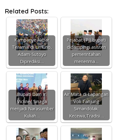
Related Posts:
Kampanye Akbar
Pejabat (PJ) bupati
Teramai di Limuno,
didampingi asisten
Adam-Sutoyo
pemerintahan
Diprediksi…
menerima…
Bupati Dairi Ir.
Air Mata di Lapangan
Vickner Sinaga
Voli Tanjung
menjadi Narasumber
Simandolak:
Kuliah…
Kecewa,Tradisi…