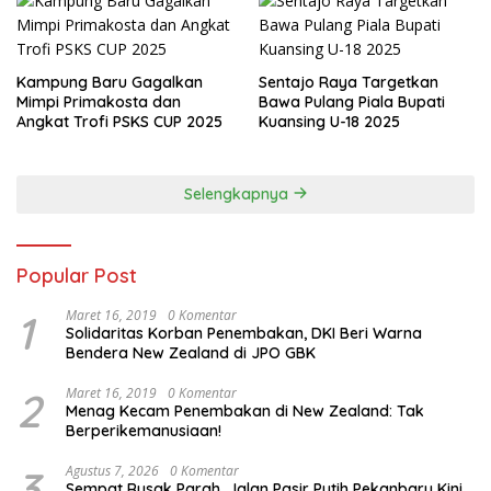
Kampung Baru Gagalkan
Sentajo Raya Targetkan
Mimpi Primakosta dan
Bawa Pulang Piala Bupati
Angkat Trofi PSKS CUP 2025
Kuansing U-18 2025
Selengkapnya
Popular Post
1
Maret 16, 2019
0 Komentar
Solidaritas Korban Penembakan, DKI Beri Warna
Bendera New Zealand di JPO GBK
2
Maret 16, 2019
0 Komentar
Menag Kecam Penembakan di New Zealand: Tak
Berperikemanusiaan!
3
Agustus 7, 2026
0 Komentar
Sempat Rusak Parah, Jalan Pasir Putih Pekanbaru Kini