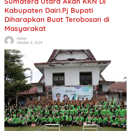
Sumatera Utara Akan KKN Di
Kabupaten Dairi.Pj Bupati
Diharapkan Buat Terobosan di
Masyarakat
Admin
Oktober 8, 2024