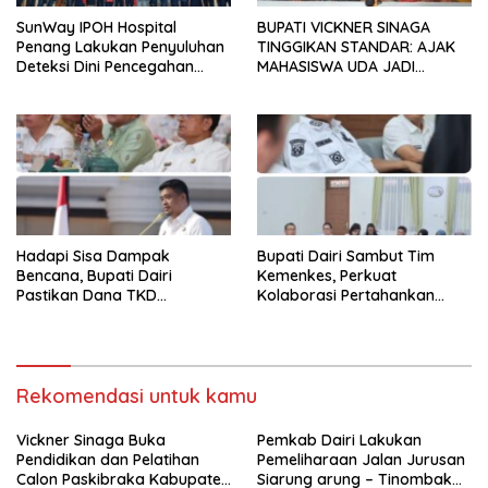
SunWay IPOH Hospital
BUPATI VICKNER SINAGA
Penang Lakukan Penyuluhan
TINGGIKAN STANDAR: AJAK
Deteksi Dini Pencegahan
MAHASISWA UDA JADI
Kanker di Dairi
PEMIMPIN MUDA
BERINTEGRITAS DAN TAK
LUNTUR ZAMAN
Hadapi Sisa Dampak
Bupati Dairi Sambut Tim
Bencana, Bupati Dairi
Kemenkes, Perkuat
Pastikan Dana TKD
Kolaborasi Pertahankan
Tambahan Dimanfaatkan
Status Eliminasi Malaria
Maksimal untuk Pemulihan
Rekomendasi untuk kamu
Vickner Sinaga Buka
Pemkab Dairi Lakukan
Pendidikan dan Pelatihan
Pemeliharaan Jalan Jurusan
Calon Paskibraka Kabupaten
Siarung arung – Tinombak