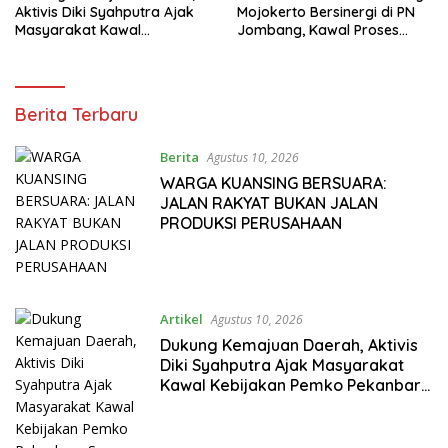
mediamutiara.com
Berita Terbaru
Berita
Agustus 10, 2026
WARGA KUANSING BERSUARA:
JALAN RAKYAT BUKAN JALAN
PRODUKSI PERUSAHAAN
Artikel
Agustus 10, 2026
Dukung Kemajuan Daerah, Aktivis
Diki Syahputra Ajak Masyarakat
Kawal Kebijakan Pemko Pekanbaru
Secara Konstruktif