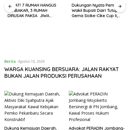
HEBAT! 7 RUMAH HANGUS
Dukungan Nyata Pemerintah!
TERBAKAR, 3 RUMAH
Wakil Bupati Dairi Tutup
DIRUSAK PAKSA JIWA
Gema Sicike-Cike Cup II,
TERANCAM, SATU WARGA
Putra Kalang Keluar Sebagai
TUA MENINGGAL DUNIA
Juara Pertama
Berita
Agustus 10, 2026
WARGA KUANSING BERSUARA: JALAN RAKYAT
BUKAN JALAN PRODUKSI PERUSAHAAN
Dukung Kemajuan Daerah,
Advokat PERADIN Jombang-
Aktivis Diki Syahputra Ajak
Mojokerto Bersinergi di PN
Masyarakat Kawal
Jombang, Kawal Proses
Kebijakan Pemko Pekanbaru
Hukum Profesional
Secara Konstruktif