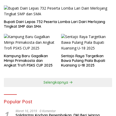
Tingkat SMP dan SMA
Kampung Baru Gagalkan
Sentajo Raya Targetkan
Mimpi Primakosta dan
Bawa Pulang Piala Bupati
Angkat Trofi PSKS CUP 2025
Kuansing U-18 2025
Selengkapnya
Popular Post
1
Maret 16, 2019
0 Komentar
Solidaritas Korban Penembakan, DKI Beri Warna
Bendera New Zealand di JPO GBK
2
Maret 16, 2019
0 Komentar
Menag Kecam Penembakan di New Zealand: Tak
Berperikemanusiaan!